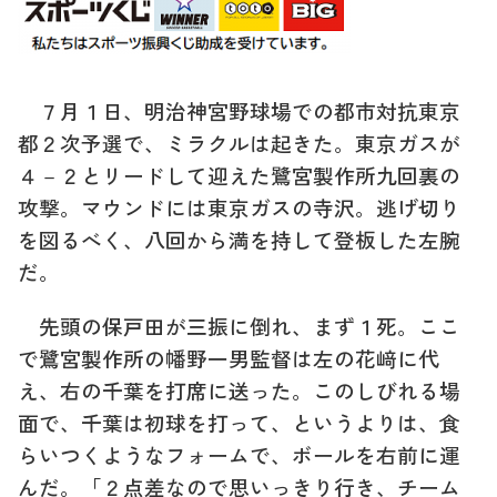
７月１日、明治神宮野球場での都市対抗東京
都２次予選で、ミラクルは起きた。東京ガスが
４－２とリードして迎えた鷺宮製作所九回裏の
攻撃。マウンドには東京ガスの寺沢。逃げ切り
を図るべく、八回から満を持して登板した左腕
だ。
先頭の保戸田が三振に倒れ、まず１死。ここ
で鷺宮製作所の幡野一男監督は左の花﨑に代
え、右の千葉を打席に送った。このしびれる場
面で、千葉は初球を打って、というよりは、食
らいつくようなフォームで、ボールを右前に運
んだ。「２点差なので思いっきり行き、チーム