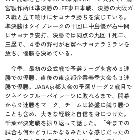
宮製作所は準決勝の
JFE
東日本戦、決勝の大阪ガ
ス戦と立て続けにサヨナラ勝ちを演じている。
準決勝はタイブレークの十回に中島優が右中間
にサヨナラ安打、決勝では同点の九回１死二、
三塁で、４番の野村が右翼へサヨナラ３ランを
放ち、優勝を決めている。
今季、最初の公式戦で予選リーグを含め５連
勝での優勝。直後の東京都企業春季大会も３連
勝で優勝。
JABA
京都大会の予選リーグ２戦目で
ツネイシブルーパイレーツに敗れるまで、開幕
から９連勝をマーク。チームは終盤に競り勝つ
ことも含め、大きな経験と自信を身につけた。
千葉が決定戦を振り返って話した。「今までの
試合も何かどうにかなるみたいな感じだったの