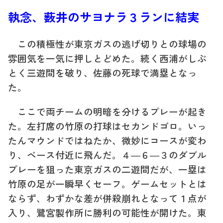
執念、薮井のサヨナラ３ランに結実
この積極性が東京ガスの逃げ切りとの球場の
雰囲気を一気に押しとどめた。続く西浦がしぶ
とく三遊間を破り、佐藤の死球で満塁となっ
た。
ここで両チームの明暗を分けるプレーが起き
た。左打席の竹原の打球はセカンドゴロ。いっ
たんマウンドではねたか、微妙にコースが変わ
り、ベース付近に飛んだ。４―６―３のダブル
プレーを狙った東京ガスの二遊間だが、一塁は
竹原の足が一瞬早くセーフ。ゲームセットとは
ならず、わずかな差が併殺崩れとなって１点が
入り、鷺宮製作所に勝利の可能性が開けた。東