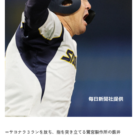
＝サヨナラ３ランを放ち、指を突き立てる鷺宮製作所の薮井