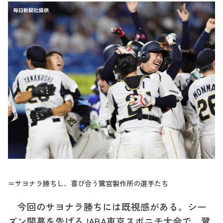
＝サヨナラ勝ちし、喜び合う鷺宮製作所の選手たち
今回のサヨナラ勝ちには既視感がある。シー
ズン開幕を告げる
JABA
東京スポニチ大会で、鷺