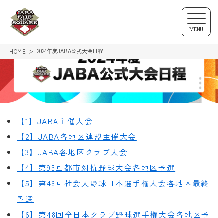
MENU
2024年度JABA公式大会日程
HOME
【1】JABA主催大会
【2】JABA各地区連盟主催大会
【3】JABA各地区クラブ大会
【4】第95回都市対抗野球大会各地区予選
【5】第49回社会人野球日本選手権大会各地区最終
予選
【6】第48回全日本クラブ野球選手権大会各地区予