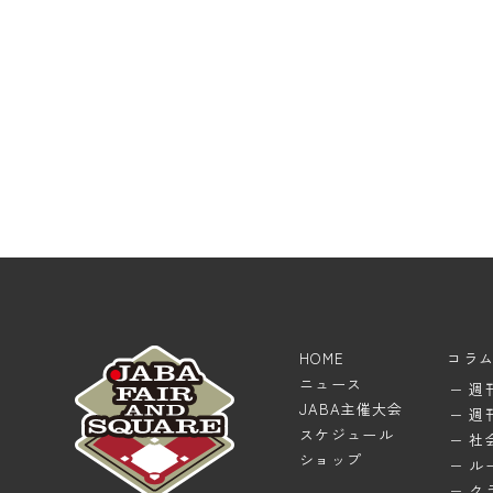
HOME
コラ
ニュース
週
JABA主催大会
週
スケジュール
社
ショップ
ル
ク