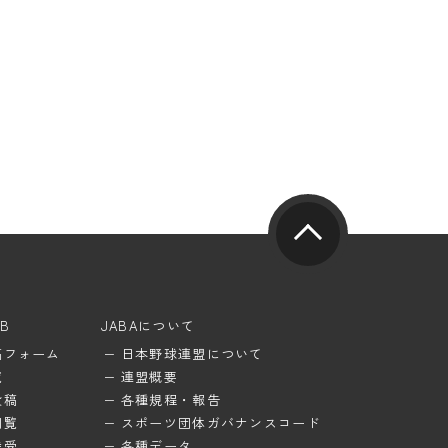
UB
JABAについて
稿フォーム
日本野球連盟について
覧
連盟概要
投稿
各種規程・報告
閲覧
スポーツ団体ガバナンスコード
待受
各種データ