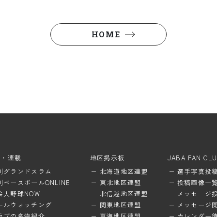
HOME
ム・連載
地区掲示板
JABA FAN CL
刊グランドスラム
北海道地区連盟
選手写真投
刊ベースボールONLINE
東北地区連盟
投稿画像一
会人野球NOW
北信越地区連盟
メッセージ
ールウォッチング
関東地区連盟
メッセージ
ラブの名物紹介
東海地区連盟
カレンダー