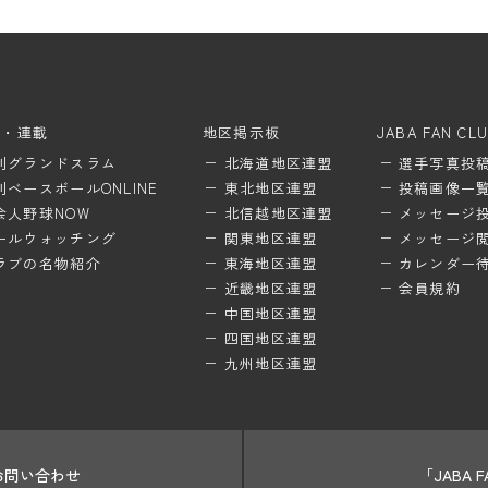
ム・連載
地区掲示板
JABA FAN CL
刊グランドスラム
北海道地区連盟
選手写真投
刊ベースボールONLINE
東北地区連盟
投稿画像一
会人野球NOW
北信越地区連盟
メッセージ
ールウォッチング
関東地区連盟
メッセージ
ラブの名物紹介
東海地区連盟
カレンダー
近畿地区連盟
会員規約
中国地区連盟
四国地区連盟
九州地区連盟
お問い合わせ
「JABA