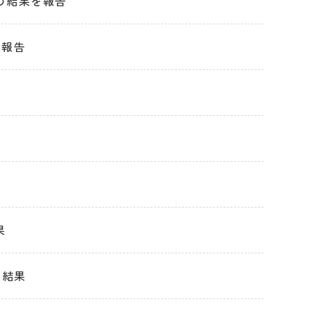
の結果を報告
果報告
果
 結果