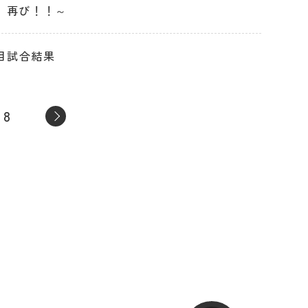
、再び！！～
目試合結果
8