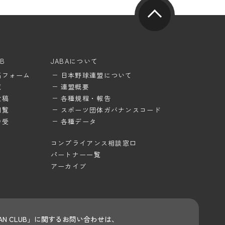
UB
JABAについて
稿フォーム
日本野球連盟について
覧
連盟概要
投稿
各種規程・報告
閲覧
スポーツ団体ガバナンスコード
待受
各種データ
コンプライアンス相談窓口
パートナー一覧
アーカイブ
 FAN CLUB」に関するお問い合わせは、