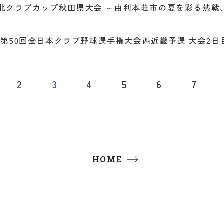
A東北クラブカップ秋田県大会 ～由利本荘市の夏を彩る熱戦
第50回全日本クラブ野球選手権大会西近畿予選 大会2日
2
3
4
5
6
7
HOME