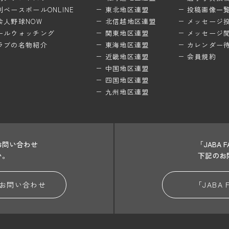
刊ベースボールONLINE
東北地区連盟
投稿画像一
会人野球NOW
北信越地区連盟
メッセージ
ールウォッチング
関東地区連盟
メッセージ
ラブの名物紹介
東海地区連盟
カレンダー
近畿地区連盟
会員規約
中国地区連盟
四国地区連盟
九州地区連盟
お問い合わせ
「JABA
い。
下記のお
お問い合わせ
「JABA