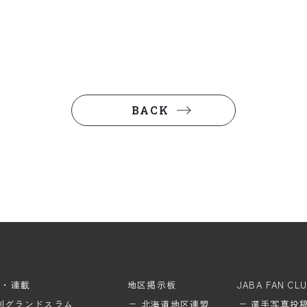
BACK
ム・連載
地区掲示板
JABA FAN CL
刊グランドスラム
北海道地区連盟
選手写真投