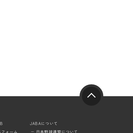
UB
JABAについて
稿フォーム
日本野球連盟について