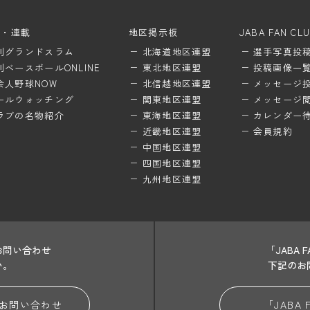
ム・連載
地区掲示板
JABA FAN CL
刊グランドスラム
北海道地区連盟
選手写真投
刊ベースボールONLINE
東北地区連盟
投稿画像一
会人野球NOW
北信越地区連盟
メッセージ
ールウォッチング
関東地区連盟
メッセージ
ラブの名物紹介
東海地区連盟
カレンダー
近畿地区連盟
会員規約
中国地区連盟
四国地区連盟
九州地区連盟
お問い合わせ
「JABA
い。
下記のお
お問い合わせ
「JABA