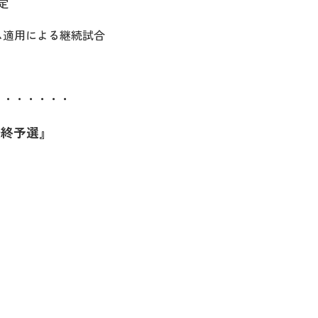
定
ム適用による継続試合
・・・・・・・
最終予選』