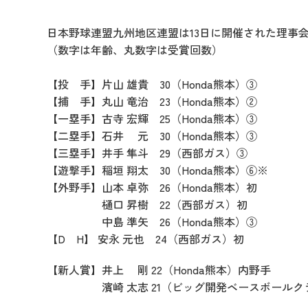
日本野球連盟九州地区連盟は13日に開催された理事会
（数字は年齢、丸数字は受賞回数）
【投 手】片山 雄貴 30（Honda熊本）③
【捕 手】丸山 竜治 23（Honda熊本）②
【一塁手】古寺 宏輝 25（Honda熊本）③
【二塁手】石井 元 30（Honda熊本）③
【三塁手】井手 隼斗 29（西部ガス）③
【遊撃手】稲垣 翔太 30（Honda熊本）⑥※
【外野手】山本 卓弥 26（Honda熊本）初
樋口 昇樹 22（西部ガス）初
中島 準矢 26（Honda熊本）③
【D H】 安永 元也 24（西部ガス）初
【新人賞】井上 剛 22（Honda熊本）内野手
濱崎 太志 21（ビッグ開発ベースボールク