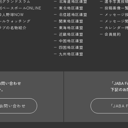
刊グランドスラム
北海道地区連盟
選手写真投
刊ベースボールONLINE
東北地区連盟
投稿画像一
会人野球NOW
北信越地区連盟
メッセージ
ールウォッチング
関東地区連盟
メッセージ
ラブの名物紹介
東海地区連盟
カレンダー
近畿地区連盟
会員規約
中国地区連盟
四国地区連盟
九州地区連盟
お問い合わせ
「JABA
い。
下記のお
お問い合わせ
「JABA