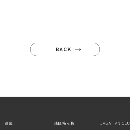
BACK
ム・連載
地区掲示板
JABA FAN CL