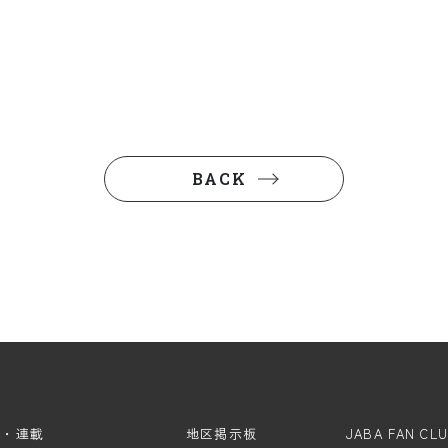
BACK
ム・連載
地区掲示板
JABA FAN CL