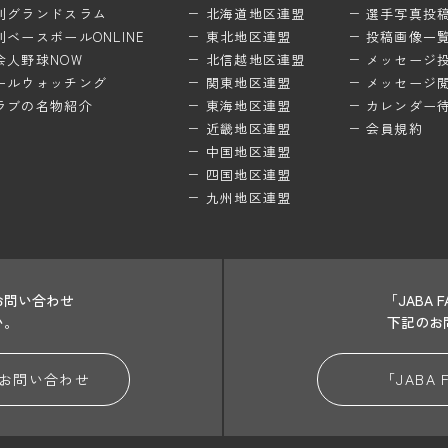
刊グランドスラム
北海道地区連盟
選手写真投
刊ベースボールONLINE
東北地区連盟
投稿画像一
会人野球NOW
北信越地区連盟
メッセージ
ールウォッチング
関東地区連盟
メッセージ
ラブの名物紹介
東海地区連盟
カレンダー
近畿地区連盟
会員規約
中国地区連盟
四国地区連盟
九州地区連盟
お問い合わせ
「JABA
い。
下記のお
お問い合わせ
「JABA