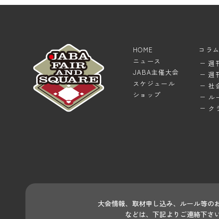
HOME
コラ
ニュース
週
JABA主催大会
週
スケジュール
社
ショップ
ル
ク
大会情報、取材申し込み、ルール等の
などは、下記よりご連絡下さ