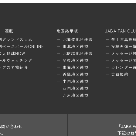
ム・連載
地区掲示板
JABA FAN CL
刊グランドスラム
北海道地区連盟
選手写真投
刊ベースボールONLINE
東北地区連盟
投稿画像一
会人野球NOW
北信越地区連盟
メッセージ
ールウォッチング
関東地区連盟
メッセージ
ラブの名物紹介
東海地区連盟
カレンダー
近畿地区連盟
会員規約
中国地区連盟
四国地区連盟
九州地区連盟
お問い合わせ
「JABA
い。
下記のお