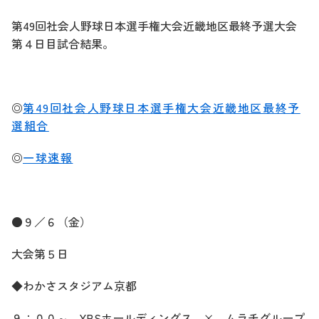
第49回社会人野球日本選手権大会近畿地区最終予選大会
第４日目試合結果。
◎
第49回社会人野球日本選手権大会近畿地区最終予
選組合
◎
一球速報
●９／６（金）
大会第５日
◆わかさスタジアム京都
９：００～
YBS
ホールディングス
×
ムラチグループ