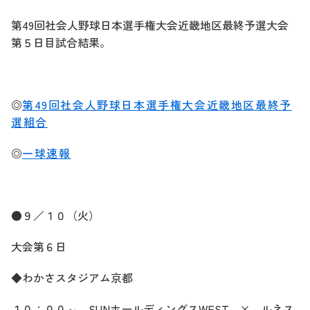
第49回社会人野球日本選手権大会近畿地区最終予選大会
第５日目試合結果。
◎
第49回社会人野球日本選手権大会近畿地区最終予
選組合
◎
一球速報
●９／１０（火）
大会第６日
◆わかさスタジアム京都
１０：００～
SUN
ホールディングス
WEST
×
ルネス