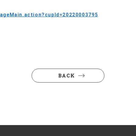
PageMain.action?cupId=20220003795
BACK