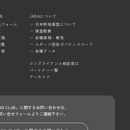
UB
JABAについて
稿フォーム
日本野球連盟について
覧
連盟概要
投稿
各種規程・報告
閲覧
スポーツ団体ガバナンスコード
待受
各種データ
コンプライアンス相談窓口
パートナー一覧
アーカイブ
 FAN CLUB」に関するお問い合わせは、
問い合せフォームよりご連絡下さい。