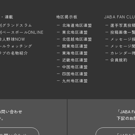
ム・連載
地区掲示板
JABA FAN CL
刊グランドスラム
北海道地区連盟
選手写真投
刊ベースボールONLINE
東北地区連盟
投稿画像一
会人野球NOW
北信越地区連盟
メッセージ
ールウォッチング
関東地区連盟
メッセージ
ラブの名物紹介
東海地区連盟
カレンダー
近畿地区連盟
会員規約
中国地区連盟
四国地区連盟
九州地区連盟
お問い合わせ
「JABA
い。
下記のお