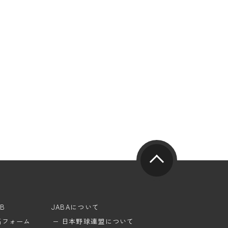
UB
JABAについて
稿フォーム
日本野球連盟について