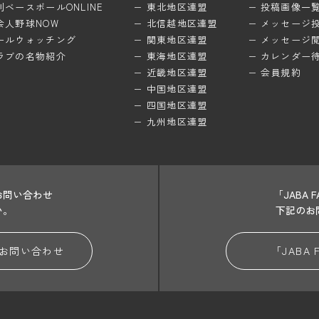
刊ベースボールONLINE
東北地区連盟
投稿画像一
会人野球NOW
北信越地区連盟
メッセージ
ールウォッチング
関東地区連盟
メッセージ
ラブの名物紹介
東海地区連盟
カレンダー
近畿地区連盟
会員規約
中国地区連盟
四国地区連盟
九州地区連盟
お問い合わせ
「JABA
い。
下記のお
お問い合わせ
「JABA