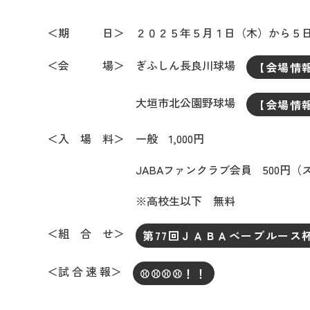
＜期 日＞ ２０２５年５月１日（木）から５日
＜会 場＞ ぎふしん長良川球場
【会場情
大垣市北公園野球場
【会場情
＜入 場 料＞ 一般 1,000円
JABAファンクラブ会員 500円（スタ
※高校生以下 無料
＜組 合 せ＞
第77回ＪＡＢＡベーブルース
＜試 合 速 報＞
⚾⚾⚾⚾！！