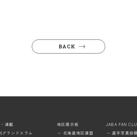
BACK
ム・連載
地区掲示板
JABA FAN CL
刊グランドスラム
北海道地区連盟
選手写真投