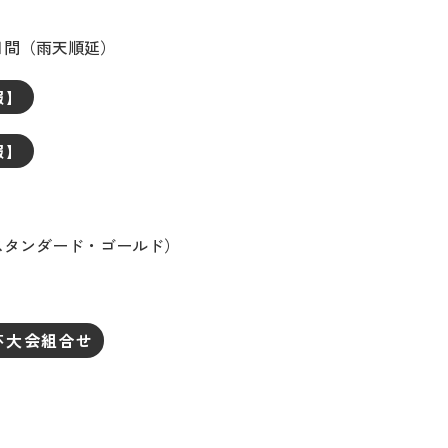
間（雨天順延）
報】
報】
ンダード・ゴールド）
杯大会組合せ