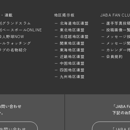
ム・連載
地区掲示板
JABA FAN CL
刊グランドスラム
北海道地区連盟
選手写真投
刊ベースボールONLINE
東北地区連盟
投稿画像一
会人野球NOW
北信越地区連盟
メッセージ
ールウォッチング
関東地区連盟
メッセージ
ラブの名物紹介
東海地区連盟
カレンダー
近畿地区連盟
会員規約
中国地区連盟
四国地区連盟
九州地区連盟
お問い合わせ
「JABA
い。
下記のお
お問い合わせ
「JABA