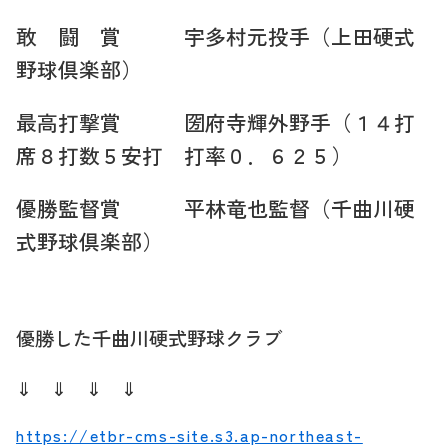
敢 闘 賞 宇多村元投手（上田硬式
野球倶楽部）
最高打撃賞 圀府寺輝外野手（１４打
席８打数５安打 打率０．６２５）
優勝監督賞 平林竜也監督（千曲川硬
式野球倶楽部）
優勝した千曲川硬式野球クラブ
⇓ ⇓ ⇓ ⇓
https://etbr-cms-site.s3.ap-northeast-