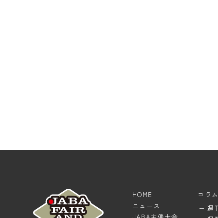
HOME
コラ
ニュース
週
JABA主催大会