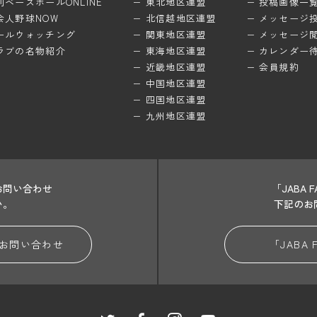
刊ベースボールONLINE
東北地区連盟
投稿画像一
会人野球NOW
北信越地区連盟
メッセージ
ールウォッチング
関東地区連盟
メッセージ
ラブの名物紹介
東海地区連盟
カレンダー
近畿地区連盟
会員規約
中国地区連盟
四国地区連盟
九州地区連盟
お問い合わせ
「JABA
い。
下記のお
お問い合わせ
「JABA