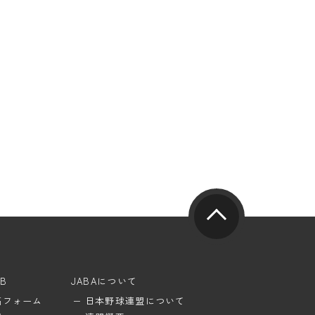
UB
JABAについて
稿フォーム
日本野球連盟について