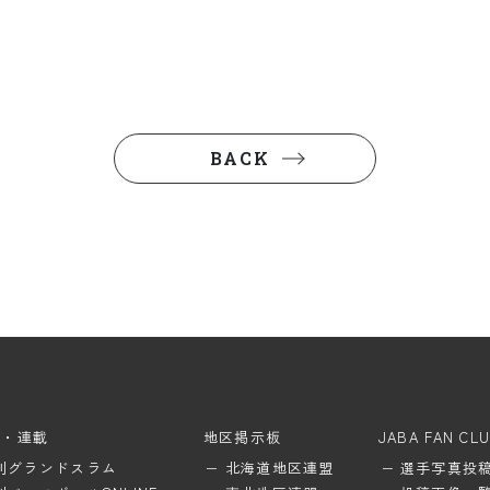
BACK
ム・連載
地区掲示板
JABA FAN CL
刊グランドスラム
北海道地区連盟
選手写真投