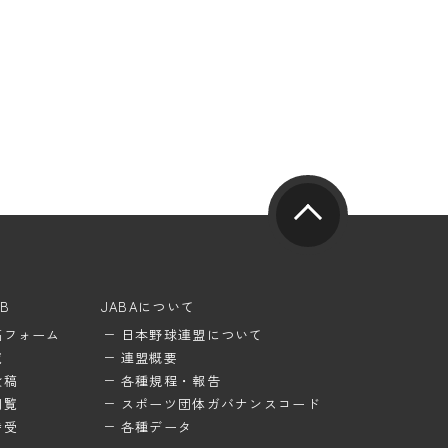
UB
JABAについて
稿フォーム
日本野球連盟について
覧
連盟概要
投稿
各種規程・報告
閲覧
スポーツ団体ガバナンスコード
待受
各種データ