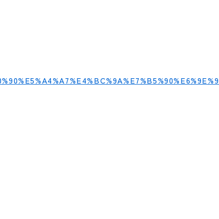
%E3%80%90%E5%A4%A7%E4%BC%9A%E7%B5%90%E6%