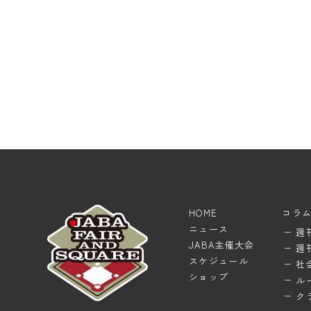
HOME
コラ
ニュース
週
JABA主催大会
週
スケジュール
社
ショップ
ル
ク