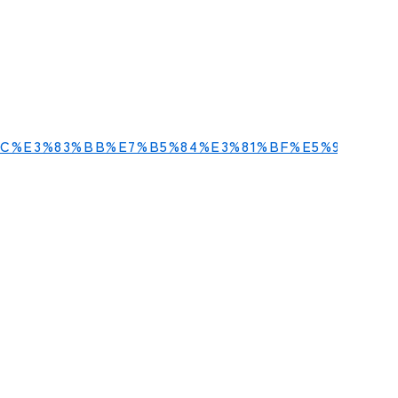
9E%9C%E3%83%BB%E7%B5%84%E3%81%BF%E5%90%8