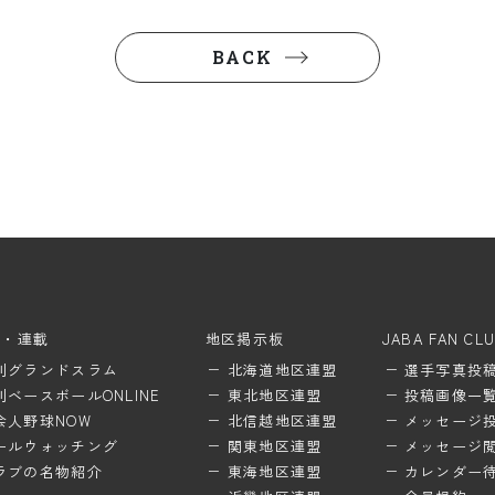
BACK
ム・連載
地区掲示板
JABA FAN CL
刊グランドスラム
北海道地区連盟
選手写真投
刊ベースボールONLINE
東北地区連盟
投稿画像一
会人野球NOW
北信越地区連盟
メッセージ
ールウォッチング
関東地区連盟
メッセージ
ラブの名物紹介
東海地区連盟
カレンダー