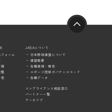
UB
JABAについて
稿フォーム
日本野球連盟について
覧
連盟概要
投稿
各種規程・報告
閲覧
スポーツ団体ガバナンスコード
待受
各種データ
コンプライアンス相談窓口
パートナー一覧
アーカイブ