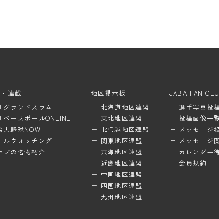
ム・連載
地区掲示板
JABA FAN CL
刊グランドスラム
北海道地区連盟
選手写真投
刊ベースボールONLINE
東北地区連盟
投稿画像一
会人野球NOW
北信越地区連盟
メッセージ
ールウォッチング
関東地区連盟
メッセージ
ラブの名物紹介
東海地区連盟
カレンダー
近畿地区連盟
会員規約
中国地区連盟
四国地区連盟
九州地区連盟