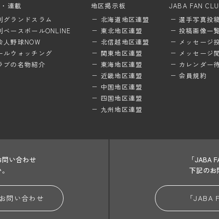
ム・連載
地区掲示板
JABA FAN CL
刊グランドスラム
北海道地区連盟
選手写真投
刊ベースボールONLINE
東北地区連盟
投稿画像一
会人野球NOW
北信越地区連盟
メッセージ
ールウォッチング
関東地区連盟
メッセージ
ラブの名物紹介
東海地区連盟
カレンダー
近畿地区連盟
会員規約
中国地区連盟
四国地区連盟
九州地区連盟
お問い合わせ
「JABA
い。
下記のお
お問い合わせ
「JABA