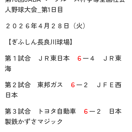
人野球大会_第1日目
２０２６年４月２８日（火）
【ぎふしん長良川球場】
第１試合 ＪＲ東日本
６
ー４ ＪＲ東
海
第２試合 東邦ガス
６
ー２ ＪＦＥ西
日本
第３試合 トヨタ自動車
６
ー２ 日本
製鉄かずさマジック