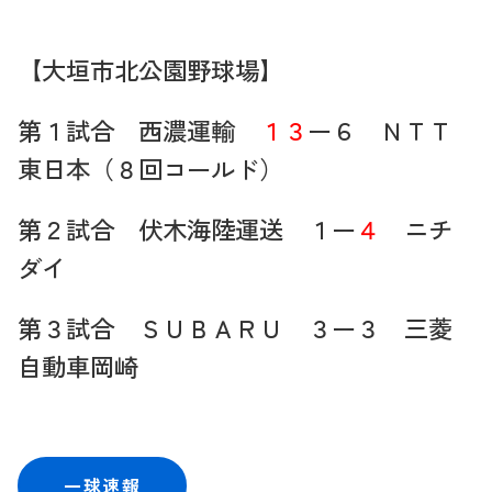
【大垣市北公園野球場】
第１試合 西濃運輸
１３
ー６ ＮＴＴ
東日本（８回コールド）
第２試合 伏木海陸運送 １ー
４
ニチ
ダイ
第３試合 ＳＵＢＡＲＵ ３ー３ 三菱
自動車岡崎
一球速報