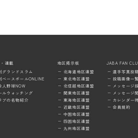
ム・連載
地区掲示板
JABA FAN CL
刊グランドスラム
北海道地区連盟
選手写真投
刊ベースボールONLINE
東北地区連盟
投稿画像一
会人野球NOW
北信越地区連盟
メッセージ
ールウォッチング
関東地区連盟
メッセージ
ラブの名物紹介
東海地区連盟
カレンダー
近畿地区連盟
会員規約
中国地区連盟
四国地区連盟
九州地区連盟