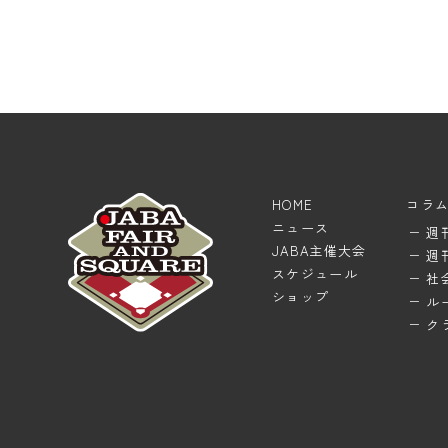
HOME
コラ
ニュース
週
JABA主催大会
週
スケジュール
社
ショップ
ル
ク