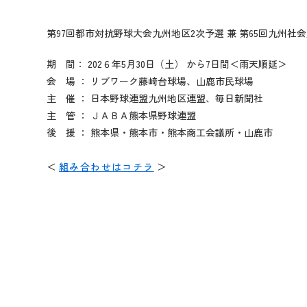
第97回都市対抗野球大会九州地区2次予選 兼 第65回九
期 間：
202
６年
5
月
30
日（土） から
7
日間＜雨天順延＞
会 場 ： リブワーク藤崎台球場、山鹿市民球場
主 催
：
日本野球連盟九州地区連盟、
毎日新聞社
主 管
：
ＪＡＢＡ熊本県野球連盟
後 援 ： 熊本県・熊本市・熊本商工会議所・山鹿市
＜
組み合わせはコチラ
＞