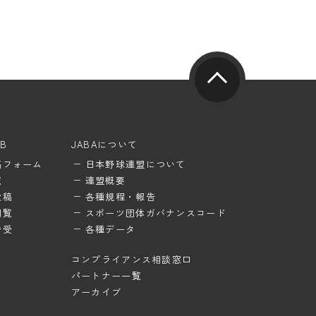
UB
JABAについて
稿フォーム
日本野球連盟について
覧
連盟概要
投稿
各種規程・報告
閲覧
スポーツ団体ガバナンスコード
待受
各種データ
コンプライアンス相談窓口
パートナー一覧
アーカイブ