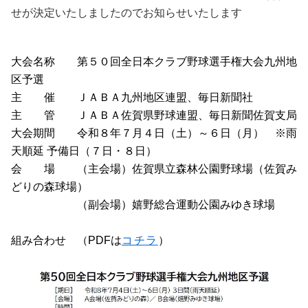
せが決定いたしましたのでお知らせいたします
大会名称 第５０回全日本クラブ野球選手権大会九州地
区予選
主 催 ＪＡＢＡ九州地区連盟、毎日新聞社
主 管 ＪＡＢＡ佐賀県野球連盟、毎日新聞佐賀支局
大会期間 令和８年７月４日（土）～６日（月） ※雨
天順延 予備日（７日・８日）
会 場 （主会場）
佐賀県立森林公園野球場（佐賀み
どりの森球場）
（副会場）
嬉野総合運動公園みゆき球場
組み合わせ （PDFは
コチラ
）