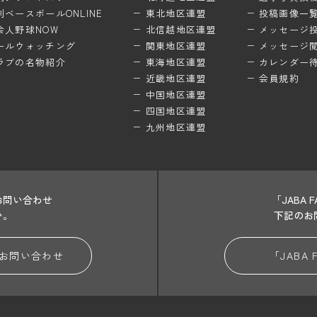
刊ベースボールONLINE
東北地区連盟
投稿画像一
会人野球NOW
北信越地区連盟
メッセージ
ールウォッチング
関東地区連盟
メッセージ
ラブの名物紹介
東海地区連盟
カレンダー
近畿地区連盟
会員規約
中国地区連盟
四国地区連盟
九州地区連盟
お問い合わせ
「JABA
い。
下記のお
お問い合わせ
「JABA