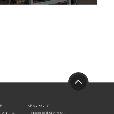
UB
JABAについて
稿フォーム
日本野球連盟について