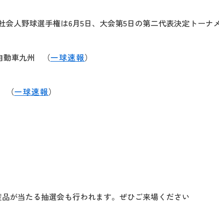
九州社会人野球選手権は6月5日、大会第5日の第二代表決定トーナ
産自動車九州 （
一球速報
）
ス （
一球速報
）
産品が当たる抽選会も行われます。ぜひご来場ください