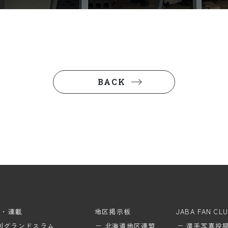
BACK
ム・連載
地区掲示板
JABA FAN CL
刊グランドスラム
北海道地区連盟
選手写真投