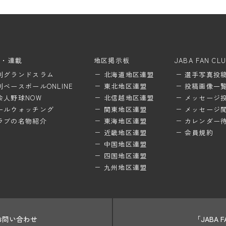
ム・連載
地区掲示板
JABA FAN CL
刊グランドスラム
北海道地区連盟
選手写真投
刊ベースボールONLINE
東北地区連盟
投稿画像一
会人野球NOW
北信越地区連盟
メッセージ
ールウォッチング
関東地区連盟
メッセージ
ラブの名物紹介
東海地区連盟
カレンダー
近畿地区連盟
会員規約
中国地区連盟
四国地区連盟
九州地区連盟
お問い合わせ
「JABA