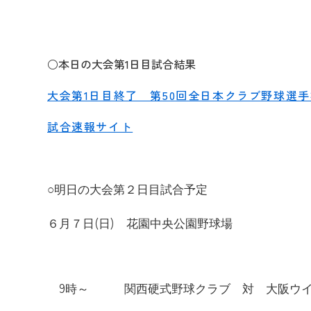
○本日の大会第1日目試合結果
大会第1日目終了 第50回全日本クラブ野球選
試合速報サイト
○明日の大会第２日目試合予定
(
)
６月７日
日
花園中央公園野球場
9
時～ 関西硬式野球クラブ 対 大阪ウイ