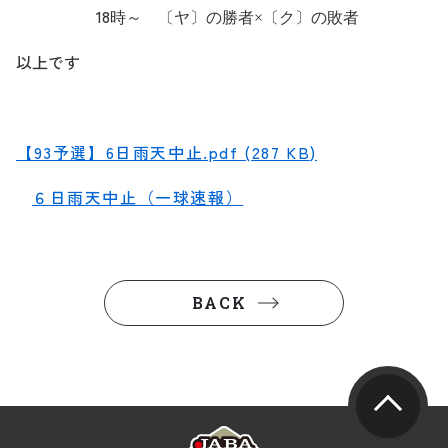
18
時～ 〔ヤ〕の勝者×〔ク〕の敗者
以上です
【93予選】6日雨天中止.pdf (287 KB)
６日雨天中止（一球速報）
BACK