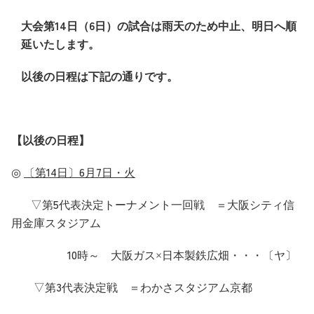
14
6
大会第
日（
日）の試合は雨天のため中止、明日へ順
延いたします。
以後の日程は下記の通りです。
【以後の日程】
14
6
7
◎
〔第
日〕
月
日・火
5
▽第
代表決定トーナメント一回戦 ＝大阪シティ信
用金庫スタジアム
10
時～ 大阪ガス×日本製鉄広畑・・・〔ヤ〕
3
▽第
代表決定戦 ＝わかさスタジアム京都