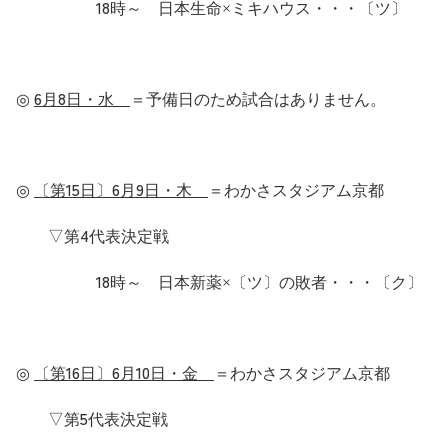
18
時～ 日本生命×ミキハウス・・・〔ツ〕
6
8
◎
月
日・水
＝予備日のため試合はありません。
15
6
9
◎
〔第
日〕
月
日・木
＝わかさスタジアム京都
4
▽第
代表決定戦
18
時～ 日本新薬×〔ツ〕の敗者・・・〔ク〕
16
6
10
◎
〔第
日〕
月
日・金
＝わかさスタジアム京都
5
▽第
代表決定戦