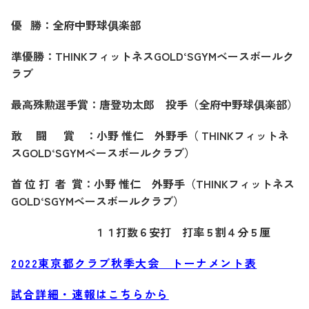
優
勝：全府中野球俱楽部
準優勝：
THINK
フィットネス
GOLD
‘
SGYM
ベースボールク
ラブ
最高殊勲選手賞：唐登功太郎 投手（全府中野球俱楽部）
敢 闘
賞 ：小野 惟仁 外野手（
THINK
フィットネ
ス
GOLD
‘
SGYM
ベースボールクラブ）
首 位 打
者
賞：小野 惟仁 外野手（
THINK
フィットネス
GOLD
‘
SGYM
ベースボールクラブ）
１１打数６安打 打率５割４分５厘
2022東京都クラブ秋季大会 トーナメント表
試合詳細・速報はこちらから