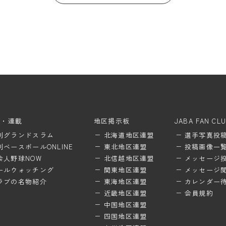
ム・連載
地区掲示板
JABA FAN CL
刊グランドスラム
北海道地区連盟
選手写真投
刊ベースボールONLINE
東北地区連盟
投稿画像一
会人野球NOW
北信越地区連盟
メッセージ
ールウォッチング
関東地区連盟
メッセージ
ラブの名物紹介
東海地区連盟
カレンダー
近畿地区連盟
会員規約
中国地区連盟
四国地区連盟