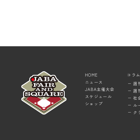
HOME
コラ
ニュース
週
JABA主催大会
週
スケジュール
社
ショップ
ル
ク