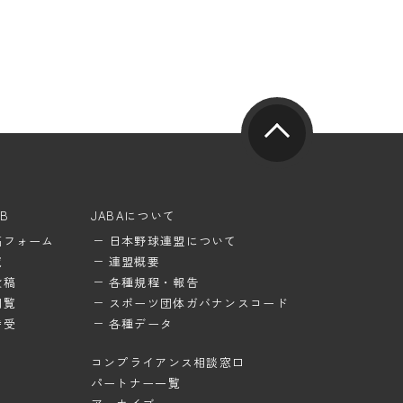
UB
JABAについて
稿フォーム
日本野球連盟について
覧
連盟概要
投稿
各種規程・報告
閲覧
スポーツ団体ガバナンスコード
待受
各種データ
コンプライアンス相談窓口
パートナー一覧