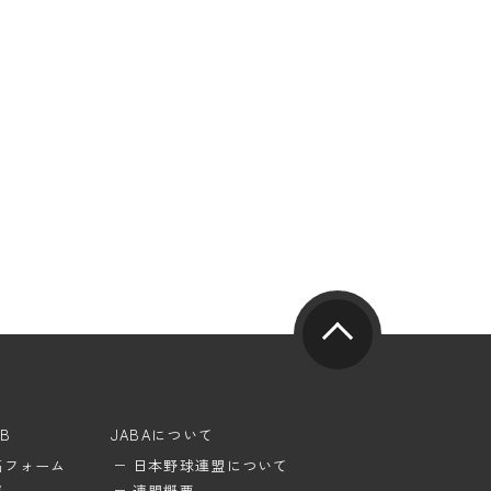
UB
JABAについて
稿フォーム
日本野球連盟について
覧
連盟概要