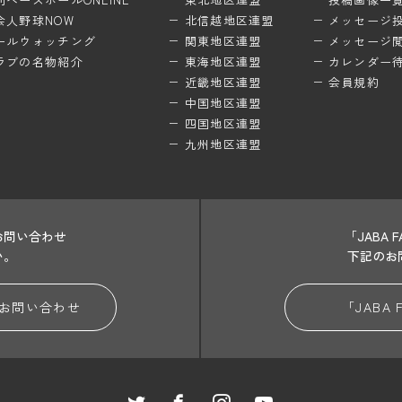
会人野球NOW
北信越地区連盟
メッセージ
ールウォッチング
関東地区連盟
メッセージ
ラブの名物紹介
東海地区連盟
カレンダー
近畿地区連盟
会員規約
中国地区連盟
四国地区連盟
九州地区連盟
お問い合わせ
「JABA
い。
下記のお
お問い合わせ
「JABA