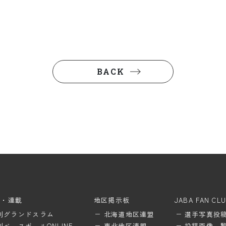
BACK
ム・連載
地区掲示板
JABA FAN CL
刊グランドスラム
北海道地区連盟
選手写真投
刊ベースボールONLINE
東北地区連盟
投稿画像一