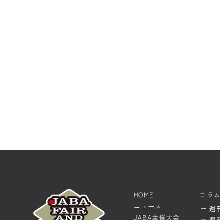
HOME
コラ
ニュース
週
JABA主催大会
週