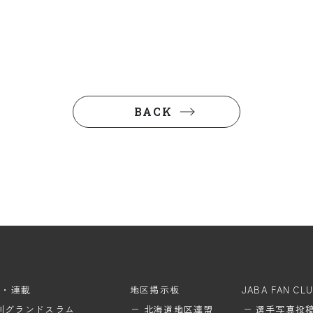
BACK
ム・連載
地区掲示板
JABA FAN CL
刊グランドスラム
北海道地区連盟
選手写真投