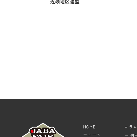
近畿地区連盟
HOME
コラ
ニュース
週