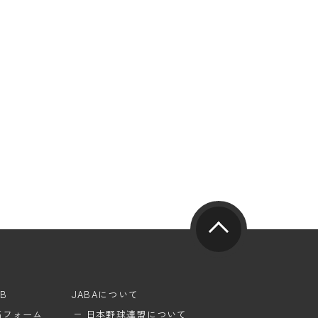
UB
JABAについて
稿フォーム
日本野球連盟について