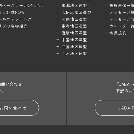
刊ベースボールONLINE
東北地区連盟
投稿画像一
会人野球NOW
北信越地区連盟
メッセージ
ールウォッチング
関東地区連盟
メッセージ
ラブの名物紹介
東海地区連盟
カレンダー
近畿地区連盟
会員規約
中国地区連盟
四国地区連盟
九州地区連盟
お問い合わせ
「JABA
い。
下記のお
お問い合わせ
「JABA