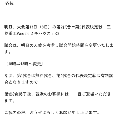
各位
明日、大会第
13
日（
8
日）の第
2
試合
=
第
2
代表決定戦「三
菱重工
West×
ミキハウス」の
試合は、明日の天候を考慮し試合開始時間を変更いたしま
す。
〔
18
時
⇒13
時へ変更〕
なお、第1試合は無料試合、第2試合の代表決定戦は有料試
合となりますので
第1試合終了後、観戦のお客様には、一旦ご退場いただき
ます。
ご協力の程、どうぞよろしくお願い申し上げます。