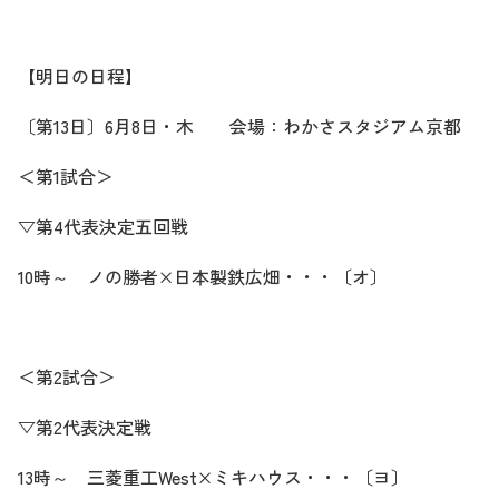
【明日の日程】
〔第
13
日〕
6
月
8
日・木 会場：わかさスタジアム京都
＜第
1
試合＞
▽第
4
代表決定五回戦
10
時～ ノの勝者
×
日本製鉄広畑・・・〔オ〕
＜第
2
試合＞
▽第
2
代表決定戦
13
時～ 三菱重工
West×
ミキハウス・・・〔ヨ〕