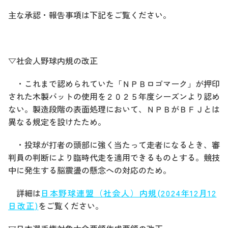
主な承認・報告事項は下記をご覧ください。
▽社会人野球内規の改正
・これまで認められていた「ＮＰＢロゴマーク」が押印
された木製バットの使用を２０２５年度シーズンより認め
ない。製造段階の表面処理において、ＮＰＢがＢＦＪとは
異なる規定を設けたため。
・投球が打者の頭部に強く当たって走者になるとき、審
判員の判断により臨時代走を適用できるものとする。競技
中に発生する脳震盪の懸念への対応のため。
詳細は
日本野球連盟（社会人）内規(2024年12月12
日改正)
をご覧ください。