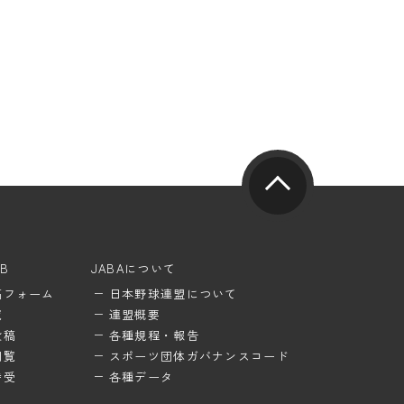
UB
JABAについて
稿フォーム
日本野球連盟について
覧
連盟概要
投稿
各種規程・報告
閲覧
スポーツ団体ガバナンスコード
待受
各種データ