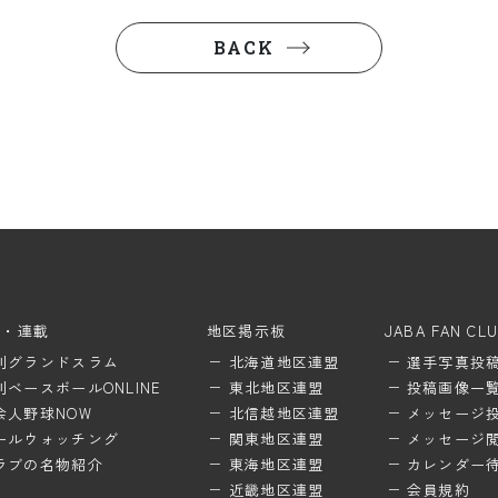
BACK
ム・連載
地区掲示板
JABA FAN CL
刊グランドスラム
北海道地区連盟
選手写真投
刊ベースボールONLINE
東北地区連盟
投稿画像一
会人野球NOW
北信越地区連盟
メッセージ
ールウォッチング
関東地区連盟
メッセージ
ラブの名物紹介
東海地区連盟
カレンダー
近畿地区連盟
会員規約