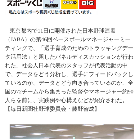
東京都内で
11
日に開催された日本野球連盟
（
JABA
）の第
46
回ベースボールマネージャーミー
ティングで、「選手育成のためのトラッキングデー
タ活用法」と題したパネルディスカッションが行わ
れた。社会人日本代表のスタッフが代表活動の中
で、データをどう分析し、選手にフィードバックし
ているのか、データとどう向き合っているのか。
全
国の
72
チームから集まった監督やマネージャー約
90
人らを前に、実践例や心構えなどが紹介された。
【毎日新聞社野球委員会・藤野智成】