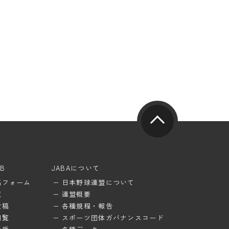
UB
JABAについて
稿フォーム
日本野球連盟について
覧
連盟概要
投稿
各種規程・報告
閲覧
スポーツ団体ガバナンスコード