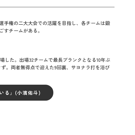
本選手権の二大大会での活躍を目指し、各チームは鍛
ごすチームがある。
場した。出場32チームで最長ブランクとなる10年ぶ
ず。両者無得点で迎えた9回裏、サヨナラ打を浴び
る」(小濱佑斗)