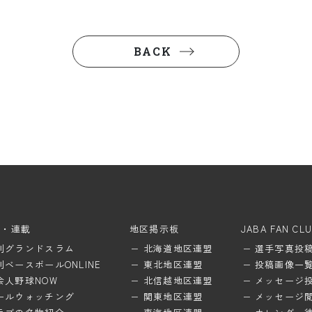
BACK
ム・連載
地区掲示板
JABA FAN CL
刊グランドスラム
北海道地区連盟
選手写真投
刊ベースボールONLINE
東北地区連盟
投稿画像一
会人野球NOW
北信越地区連盟
メッセージ
ールウォッチング
関東地区連盟
メッセージ