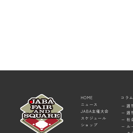
HOME
コラ
ニュース
週
JABA主催大会
週
スケジュール
社
ショップ
ル