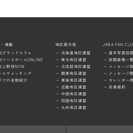
ム・連載
地区掲示板
JABA FAN CL
刊グランドスラム
北海道地区連盟
選手写真投
刊ベースボールONLINE
東北地区連盟
投稿画像一
会人野球NOW
北信越地区連盟
メッセージ
ールウォッチング
関東地区連盟
メッセージ
ラブの名物紹介
東海地区連盟
カレンダー
近畿地区連盟
会員規約
中国地区連盟
四国地区連盟
九州地区連盟