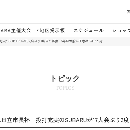
JABA主催大会
地区掲示板
スケジュール
ショッ
打充実のSUBARUが17大会ぶり3度目の優勝 5年目左腕が圧巻の7回ゼロ封
トピック
TOPICS
BA日立市長杯 投打充実のSUBARUが17大会ぶり