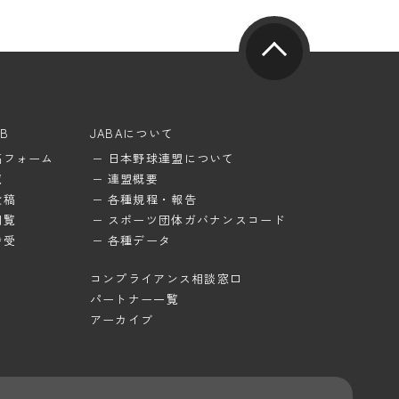
UB
JABAについて
稿フォーム
日本野球連盟について
覧
連盟概要
投稿
各種規程・報告
閲覧
スポーツ団体ガバナンスコード
待受
各種データ
コンプライアンス相談窓口
パートナー一覧
アーカイブ