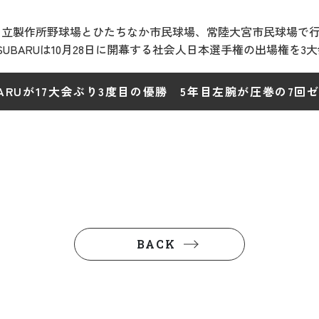
、日立製作所野球場とひたちなか市民球場、常陸大宮市民球場で行わ
UBARUは10月28日に開幕する社会人日本選手権の出場権を3
BARUが17大会ぶり3度目の優勝 5年目左腕が圧巻の7回
BACK