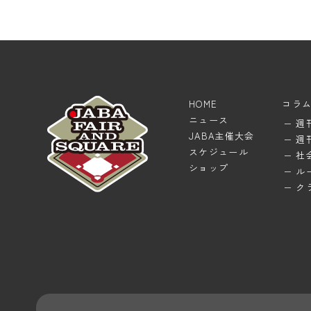
HOME
コラ
ニュース
週
JABA主催大会
週
スケジュール
社
ショップ
ル
ク