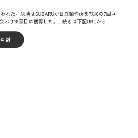
れた。決勝はSUBARUが日立製作所を7対0の7回コ
大会ぶり18回目に獲得した。…続きは下記URLから
ゼロ封