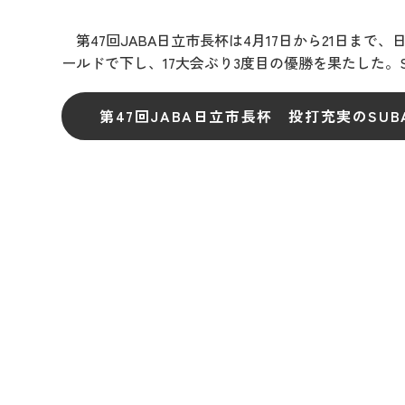
第47回JABA日立市長杯は4月17日から21日まで
ールドで下し、17大会ぶり3度目の優勝を果たした。S
第47回JABA日立市長杯 投打充実のSU