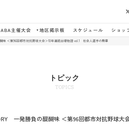
JABA主催大会
地区掲示板
スケジュール
ショッ
の醍醐味 ＜第96回都市対抗野球大会＞10年連続出場物語 vol.1 社会人選手の勲章
トピック
TOPICS
STORY 一発勝負の醍醐味 ＜第96回都市対抗野球大会