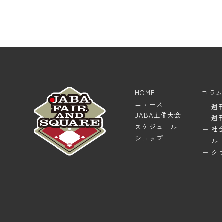
HOME
コラ
ニュース
週
JABA主催大会
週
スケジュール
社
ショップ
ル
ク