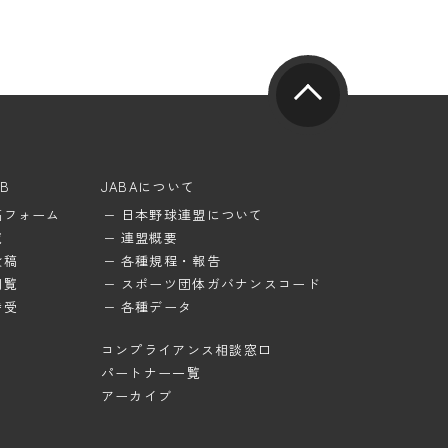
UB
JABAについて
稿フォーム
日本野球連盟について
覧
連盟概要
投稿
各種規程・報告
閲覧
スポーツ団体ガバナンスコード
待受
各種データ
コンプライアンス相談窓口
パートナー一覧
アーカイブ