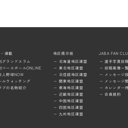
ム・連載
地区掲示板
JABA FAN CL
刊グランドスラム
北海道地区連盟
選手写真投
刊ベースボールONLINE
東北地区連盟
投稿画像一
会人野球NOW
北信越地区連盟
メッセージ
ールウォッチング
関東地区連盟
メッセージ
ラブの名物紹介
東海地区連盟
カレンダー
近畿地区連盟
会員規約
中国地区連盟
四国地区連盟
九州地区連盟