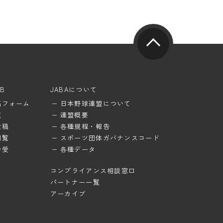
UB
JABAについて
稿フォーム
日本野球連盟について
覧
連盟概要
投稿
各種規程・報告
閲覧
スポーツ団体ガバナンスコード
待受
各種データ
コンプライアンス相談窓口
パートナー一覧
アーカイブ