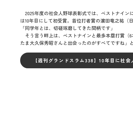
2025年度の社会人野球表彰式では、ベストナインに
は10年目にして初受賞。首位打者賞の濵田竜之祐（
「同学年とは、切磋琢磨してきた間柄です」
そう言う畔上は、ベストナインと最多本塁打賞（6
たま大久保秀昭さんと出会ったのがすべてですね」と
【週刊グランドスラム338】10年目に社