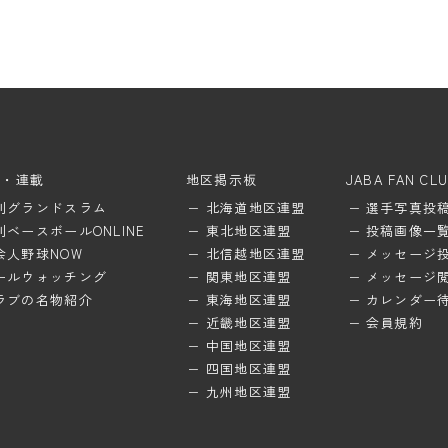
ム・連載
地区掲示板
JABA FAN CL
刊グランドスラム
北海道地区連盟
選手写真投
刊ベースボールONLINE
東北地区連盟
投稿画像一
会人野球NOW
北信越地区連盟
メッセージ
ールウォッチング
関東地区連盟
メッセージ
ラブの名物紹介
東海地区連盟
カレンダー
近畿地区連盟
会員規約
中国地区連盟
四国地区連盟
九州地区連盟