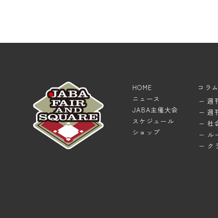
HOME
コラ
ニュース
週
JABA主催大会
週
スケジュール
社
ショップ
ル
ク