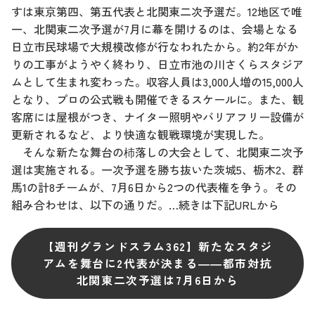
すは東京第四、第五代表と北関東二次予選だ。12地区で唯
一、北関東二次予選が7月に幕を開けるのは、会場となる
日立市民球場で大規模改修が行なわれたから。約2年がか
りの工事がようやく終わり、日立市池の川さくらスタジア
ムとして生まれ変わった。収容人員は3,000人増の15,000人
となり、プロの公式戦も開催できるスケールに。また、観
客席には屋根がつき、ナイター照明やバリアフリー設備が
更新されるなど、より快適な観戦環境が実現した。
そんな新たな舞台の杮落しの大会として、北関東二次予
選は実施される。一次予選を勝ち抜いた茨城5、栃木2、群
馬1の計8チームが、7月6日から2つの代表権を争う。その
組み合わせは、以下の通りだ。…続きは下記URLから
【週刊グランドスラム362】新たなスタジ
アムを舞台に2代表が決まる――都市対抗
北関東二次予選は7月6日から