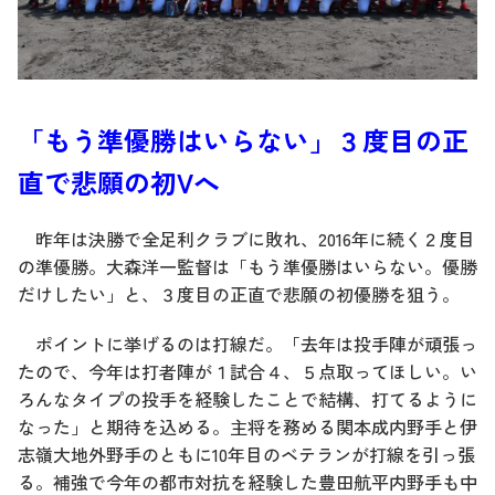
「もう準優勝はいらない」３度目の正
直で悲願の初Vへ
昨年は決勝で全足利クラブに敗れ、2016年に続く２度目
の準優勝。大森洋一監督は「もう準優勝はいらない。優勝
だけしたい」と、３度目の正直で悲願の初優勝を狙う。
ポイントに挙げるのは打線だ。「去年は投手陣が頑張っ
たので、今年は打者陣が１試合４、５点取ってほしい。い
ろんなタイプの投手を経験したことで結構、打てるように
なった」と期待を込める。主将を務める関本成内野手と伊
志嶺大地外野手のともに10年目のベテランが打線を引っ張
る。補強で今年の都市対抗を経験した豊田航平内野手も中