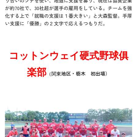
り合いのツテを使い、地道に支援を募り、現在は協賛企業
が約70社で、30社超が選手の雇用をしている。チームを強
化する上で「就職の支援は１番大きい」と大森監督。手厚
い支援に「優勝」の２文字で応えるつもりだ。
コットンウェイ硬式野球俱
楽部
地区・栃木 初出場
）
（関東