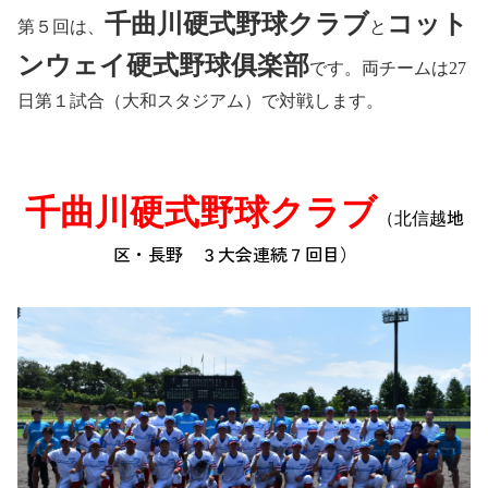
千曲川硬式野球クラブ
コット
第５回は、
と
ンウェイ硬式野球俱楽部
です。
両チームは27
日第１
試合（大和スタジアム）で対戦します。
千曲川硬式野球クラブ
地
（北信越
区・長野 ３大会連続７回目）