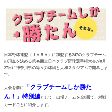
日本野球連盟（ＪＡＢＡ）に加盟する
247の
クラブチーム
の頂点を決める第46回全日本クラブ野球選手権大会が8月
27日
に神奈川県の等々力球場と大和スタジアムで開幕しま
す。
「クラブチームしか勝た
大会を前に
ん！」特別編
として、
出場チームを全8回で、対戦
カードごとに紹介します。