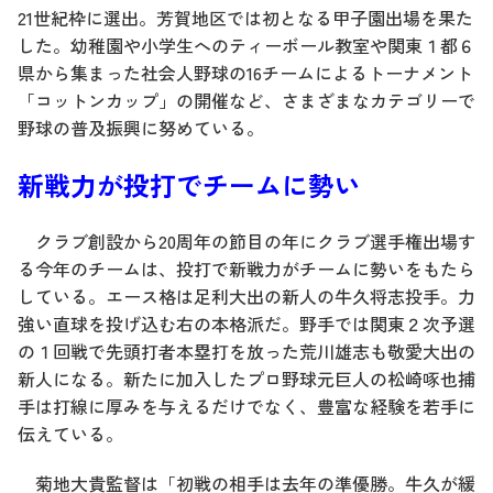
21世紀枠に選出。芳賀地区では初となる甲子園出場を果た
した。幼稚園や小学生へのティーボール教室や関東１都６
県から集まった社会人野球の16チームによるトーナメント
「コットンカップ」の開催など、さまざまなカテゴリーで
野球の普及振興に努めている。
新戦力が投打でチームに勢い
クラブ創設から20周年の節目の年にクラブ選手権出場す
る今年のチームは、投打で新戦力がチームに勢いをもたら
している。エース格は足利大出の新人の牛久将志投手。力
強い直球を投げ込む右の本格派だ。野手では関東２次予選
の１回戦で先頭打者本塁打を放った荒川雄志も敬愛大出の
新人になる。新たに加入したプロ野球元巨人の松崎啄也捕
手は打線に厚みを与えるだけでなく、豊富な経験を若手に
伝えている。
菊地大貴監督は「初戦の相手は去年の準優勝。牛久が緩