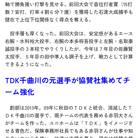
軸で勝負強い打撃を見せる。前回大会で首位打者賞（15打
数７安打、打率４割６分７厘）を獲得した石渡大成捕手も
健在で上位下位関係なく得点を奪える。
投手層も厚くなった。前回大会は、安定感があるエース
右腕・水科裕大投手、右腕の本多将吾投手と左腕・名取泰
誠投手の３本柱でやりくりしたが、今年は７年目の佐藤賢
太投手、５年目の田中準人も調子を上げ、戦力として計算
できるようになった。
TDK千曲川の元選手が協賛社集めてチ
ーム強化
創部は2013年。09年に秋田のＴＤＫと統合、消滅したＴ
ＤＫ千曲川の選手で、現チームの代表を務める赤羽大さん
がチームを作った。ユニホームは「ＴＤＫ」をイメージさ
せる青色だ。保険事務所社長でもある赤羽さんが仕事や知