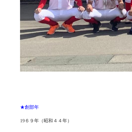
★創部年
19６９
年（昭和４４年
）