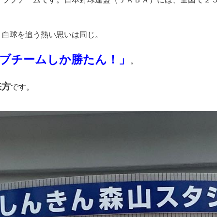
、白球を追う熱い思いは同じ。
ブチームしか勝たん！」
。
来方
です。