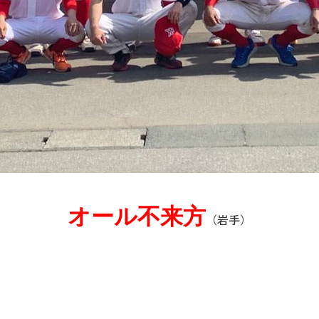
オール不来方
（岩手）