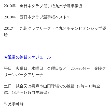
2010
年 全日本クラブ選手権九州予選準優勝
2010
年 西日本クラブ選手権ベスト
4
2012
年 九州クラブリーグ・全九州チャンピオンシップ優
勝
★通常の練習スケジュール
平日 火曜日、水曜日、金曜日など
20
時
30
分～ 光陵グ
リーンパークアリーナ
土日 試合又は嘉麻市山田球場での練習（
9
時～
13
時全
体、
13
時～
18
時自主練習）
※見学可能