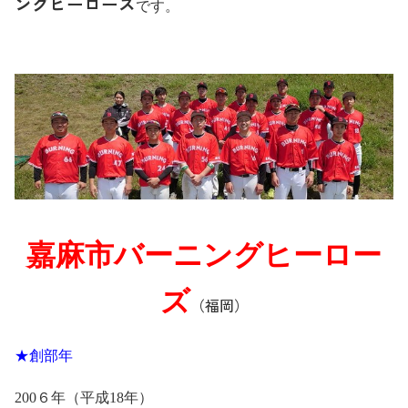
ングヒーローズ
です。
嘉麻市バーニングヒーロー
ズ
（福岡）
★創部年
200６年
（平成18年）