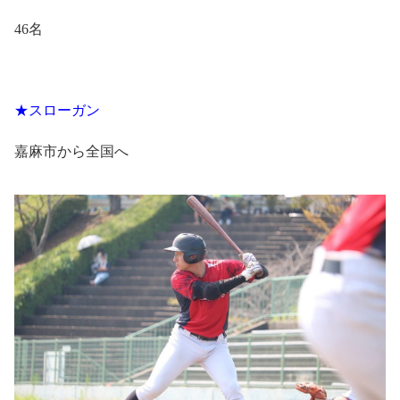
46
名
★スローガン
嘉麻市から全国へ